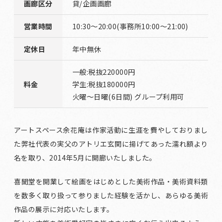
画廊区分
貸/企画画廊
営業時間
10:30〜20:00(事務所10:00〜21:00)
定休日
年中無休
一般:税抜220000円
料金
学生:税抜180000円
火曜〜日曜(6日間) グループ利用可
アートスペース余花庵は作家活動に生涯を費やしておりまし
た弊社代表の実父のアトリエ玄関に揚げてあった濡れ額より
名を取り、2014年5月に開廊いたしました。
喜聞堂を開業して絵画をはじめとした美術作品・美術資料類
を数多く取り扱って参りました経験を活かし、あらゆる美術
作品の展示に対応いたします。