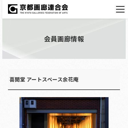
会員画廊情報
喜聞堂 アートスペース余花庵