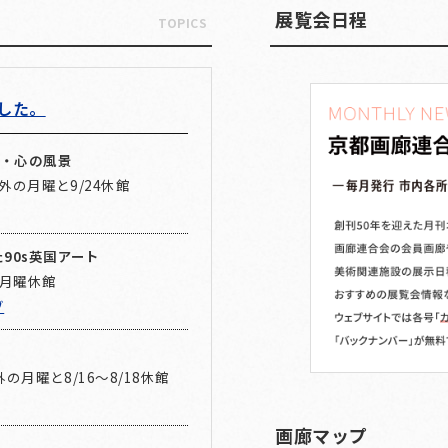
展覧会日程
TOPICS
ました。
光・心の風景
1以外の月曜と9/24休館
た90s英国アート
の月曜休館
ブ
以外の月曜と8/16～8/18休館
画廊マップ