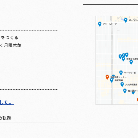
館をつくる
を除く月曜休館
ました。
回の軌跡－