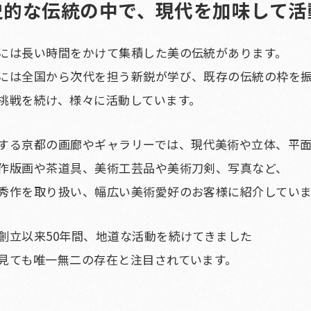
史的な伝統の中で、
現代を加味して活
には長い時間をかけて集積した美の伝統があります。
には全国から次代を担う新鋭が学び、既存の伝統の枠を
挑戦を続け、様々に活動しています。
する京都の画廊やギャラリーでは、現代美術や立体、平
作版画や茶道具、美術工芸品や美術刀剣、写真など、
秀作を取り扱い、幅広い美術愛好のお客様に紹介していま
創立以来50年間、地道な活動を続けてきました
見ても唯一無二の存在と注目されています。