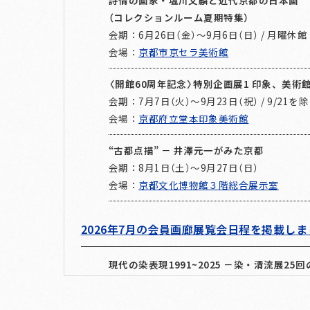
（コレクションルーム夏期特集）
会期：6月26日（金）～9月6日（日） / 月曜休館
会場：
京都市京セラ美術館
〈開館60周年記念〉特別企画展1 印象、美術
会期：7月7日（火）～9月23日（祝） / 9/21
会場：
京都府立堂本印象美術館
“古都点描” － 井澤元一がみた京都
会期：8月1日（土）～9月27日（日）
会場：
京都文化博物館３階総合展示室
2026年7月の会員画廊展覧会日程を掲載し
現代の染表現1991~2025 －染・清流展25
会期：7月7日（火）～7月26日（日） / 7/13休館
会場：
京都市京セラ美術館 本館北回廊2階