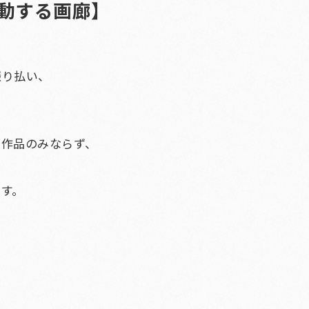
動する画廊】
振り払い、
面作品のみならず、
す。