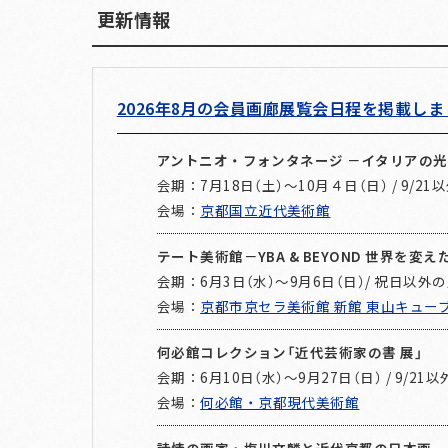
更新情報
2026年8月の会員画廊展覧会日程を掲載し
アントニオ・フォンタネージ －イタリアの
会期：7月18日（土）～10月４日（日） / 9/2
会場：
京都国立近代美術館
テート美術館－YBA & BEYOND 世界を変え
会期：6月3日（水）～9月6日（日）/ 祝日以外
会場：
京都市京セラ美術館 新館 東山キュー
何必館コレクション「近代芸術家の書 展」
会期：6月10日（水）～9月27日（日） / 9/21
会場：
何必館・京都現代美術館
詩情の画家・塩川文麟と近代京都の日本画