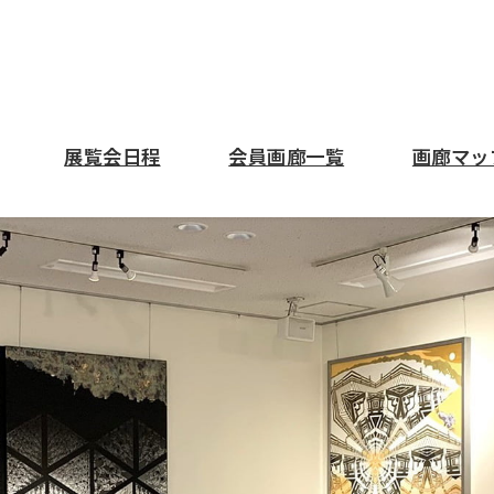
展覧会日程
会員画廊一覧
画廊マッ