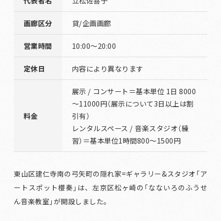
代表者名
立松佐喜子
画廊区分
貸/企画画廊
営業時間
10:00～20:00
定休日
内容により異なります
展示 / コンサート＝基本単位 1日 8000
～11000円（展示について3日以上は割
料金
引有）
レンタルスペース / 音楽スタジオ（練
習）＝基本単位1時間800～1500円
東山区建仁寺南の弓矢町の隠れ家=ギャラリー&スタジオ「ア
ートスポット櫻奏」は、左京区松ヶ崎の「なないろのふうせ
ん音楽教室」が開設しました。