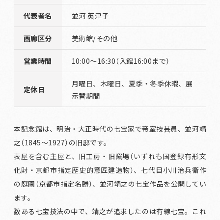
代表者名
並河 英津子
画廊区分
美術館/その他
営業時間
10:00～16:30（入館16:00まで）
月曜日、木曜日、夏季・冬季休暇、展
定休日
示替期間
本記念館は、明治・大正時代の七宝家で帝室技芸員、並河靖
之（1845～1927）の旧邸です。
表屋を含む主屋と、旧工房・旧窯場（いずれも国登録有形文
化財・京都市指定歴史的意匠建造物）、七代目小川治兵衛作
の庭園（京都市指定名勝）、並河靖之の七宝作品を公開してい
ます。
数ある七宝技法の中で、靖之が追求したのは有線七宝。これ