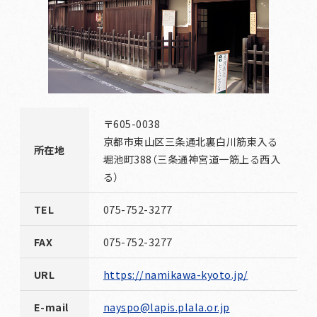
〒605-0038
京都市東山区三条通北裏白川筋東入る
所在地
堀池町388（三条通神宮道一筋上る西入
る）
TEL
075-752-3277
FAX
075-752-3277
URL
https://namikawa-kyoto.jp/
E-mail
nayspo@lapis.plala.or.jp