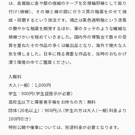
は、金属胎に金や銀の極細のテープを文様輪郭線として貼り
付け（植線）、その線と線の間にガラス質の釉薬をのせて焼
成・研磨するという技法です。靖之は黒色透明釉という漆黒
の艶やかな釉薬を開発するほか、筆のタッチのような繊細な
植線づかいを極めていきました。国内外の博覧会で数々の受
賞を重ねたその作品の多くは輸出品となり、海外で絶大な人
気を博しました。日本に残る貴重な作品を、当時のおもかげ
漂う環境の中でご鑑賞ください。
入館料
大人（一般）：1,000円
学生：900円（学生証提示が必要）
高校生以下と障害者手帳をお持ちの方：無料
団体（20名以上）：900円/人（学生の方は大人（一般）料金より
100円引き）
特別公開や催事については、別途料金が必要となります。